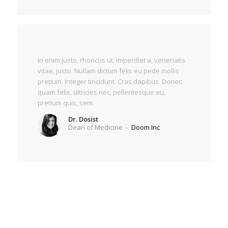
In enim justo, rhoncus ut, imperdiet a, venenatis
vitae, justo. Nullam dictum felis eu pede mollis
pretium. Integer tincidunt. Cras dapibus. Donec
quam felis, ultricies nec, pellentesque eu,
pretium quis, sem.
Dr. Dosist
Dean of Medicine
–
Doom Inc