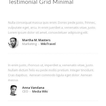
Testimonial Grid Minimal
Nulla consequat massa quis enim. Donec pede justo, frinnec,
vulputate eget, arcu. In enim juerdiet a, venenatis vitae, justo.
Lorem ipsum dolor sit amet, consectetuer adipiscing elit.
Martha M. Masters
Marketing
–
WikiTravel
In enim justo, rhoncus ut, imperdiet a, venenatis vitae, justo.
Nullam dictum felis eu pede mollis pretium. Integer tincidunt.
Cras dapibus. Aenean commodo ligula eget dolor. Aenean
massa.
Anna Vandana
CEO
–
Media Wiki