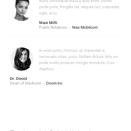
Nulla consequat massa quis enim. Donec
pede justo, fringilla vel, aliquet nec, vulputate
eget, arcu.
Maxi Milli
Public Relations
–
Max Mobilcom
In enim justo, rhoncus ut, imperdiet a,
venenatis vitae, justo. Nullam dictum felis eu
pede mollis pretium. Integer tincidunt. Cras
dapibus.
Dr. Dosist
Dean of Medicine
–
Doom Inc