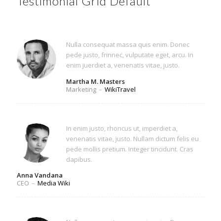
Testimonial Grid Default
Nulla consequat massa quis enim. Donec
pede justo, frinnec, vulputate eget, arcu. In
enim juerdiet a, venenatis vitae, justo.
Martha M. Masters
Marketing
–
WikiTravel
In enim justo, rhoncus ut, imperdiet a,
venenatis vitae, justo. Nullam dictum felis eu
pede mollis pretium. Integer tincidunt. Cras
dapibus.
Anna Vandana
CEO
–
Media Wiki