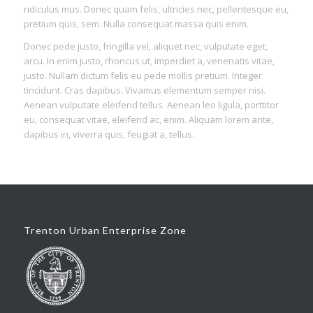
ridiculus mus. Donec quam felis, ultricies nec, pellentesque eu,
pretium quis, sem. Nulla consequat massa quis enim.
Donec pede justo, fringilla vel, aliquet nec, vulputate eget,
arcu. In enim justo, rhoncus ut, imperdiet a, venenatis vitae,
justo. Nullam dictum felis eu pede mollis pretium. Integer
tincidunt. Cras dapibus. Vivamus elementum semper nisi.
Aenean vulputate eleifend tellus. Aenean leo ligula, porttitor
eu, consequat vitae, eleifend ac, enim. Aliquam lorem ante,
dapibus in, viverra quis, feugiat a, tellus.
Trenton Urban Enterprise Zone