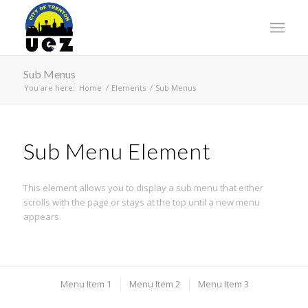
Sub Menus
You are here:
Home
/
Elements
/
Sub Menus
Sub Menu Element
This element allows you to display a sub menu that either
scrolls with the page or stays at the top until a new menu
appears.
Menu Item 1
Menu Item 2
Menu Item 3