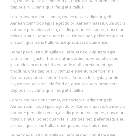
eu, consequat vitae, eleifend ac, enim. Aliquam lorem ante,
dapibus in, viverra quis, feugiat a, tellus.
Lorem ipsum dolor sit amet, consectetuer adipiscing elit.
Aenean commodo ligula eget dolor. Aenean massa. Cum sociis
natoque penatibus et magnis dis parturient montes, nascetur
ridiculus mus. Donec quam felis, ultricies nec, pellentesque eu,
pretium quis, sem. Nulla consequat massa quis enim.
Donec pede justo, fringilla vel, aliquet nec, vulputate eget,
arcu. In enim justo, rhoncus ut, imperdiet a, venenatis vitae,
justo. Nullam dictum felis eu pede mollis pretium. Integer
tincidunt. Cras dapibus. Vivamus elementum semper nisi.
Aenean vulputate eleifend tellus. Aenean leo ligula, porttitor
eu, consequat vitae, eleifend ac, enim. Aliquam lorem ante,
dapibus in, viverra quis, feugiat a, tellus.
Lorem ipsum dolor sit amet, consectetuer adipiscing elit.
Aenean commodo ligula eget dolor. Aenean massa. Cum sociis
natoque penatibus et magnis dis parturient montes, nascetur
ridiculus mus. Donec quam felis, ultricies nec, pellentesque eu,
pretium quis, sem. Nulla consequat massa quis enim.
Donec pede justo, fringilla vel, aliquet nec, vulputate eget,