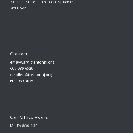
319 East State St. Trenton, NJ. 08618.
3rd Floor.
Contact
emaywar@trentonnj.org
609-989-6529
emallen@trentonnj.org
609-989-3075
Our Office Hours
Mo-Fr: 8:30-4:30