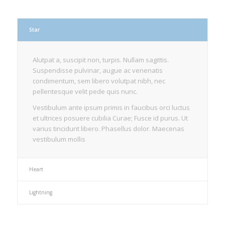
Star
Alutpat a, suscipit non, turpis. Nullam sagittis.
Suspendisse pulvinar, augue ac venenatis
condimentum, sem libero volutpat nibh, nec
pellentesque velit pede quis nunc.
Vestibulum ante ipsum primis in faucibus orci luctus
et ultrices posuere cubilia Curae; Fusce id purus. Ut
varius tincidunt libero. Phasellus dolor. Maecenas
vestibulum mollis
Heart
Lightning